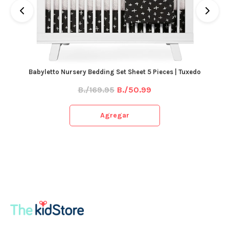
Babyletto Nursery Bedding Set Sheet 5 Pieces | Tuxedo
B./169.95
B./50.99
Agregar