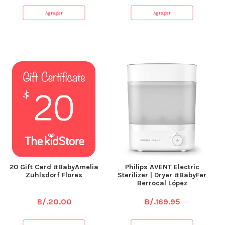
Agregar
Agregar
20 Gift Card #BabyAmelia
Philips AVENT Electric
Zuhlsdorf Flores
Sterilizer | Dryer #BabyFer
Berrocal López
B/.
20.00
B/.
169.95