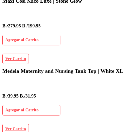
Maxi Cosi Mico Luxe | Stone Glow
B./279.95
B./199.95
Agregar al Carrito
Ver Carrito
Medela Maternity and Nursing Tank Top | White XL
B./39.95
B./31.95
Agregar al Carrito
Ver Carrito