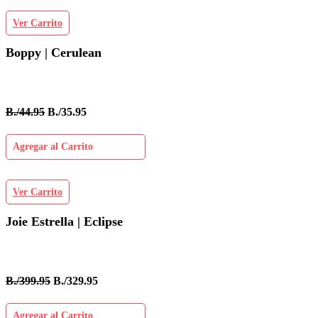
Ver Carrito
Boppy | Cerulean
B./44.95
B./35.95
Agregar al Carrito
Ver Carrito
Joie Estrella | Eclipse
B./399.95
B./329.95
Agregar al Carrito