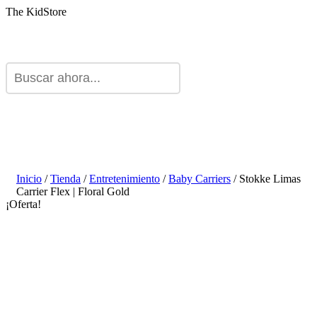
The KidStore
Inicio
/
Tienda
/
Entretenimiento
/
Baby Carriers
/ Stokke Limas
Carrier Flex | Floral Gold
¡Oferta!