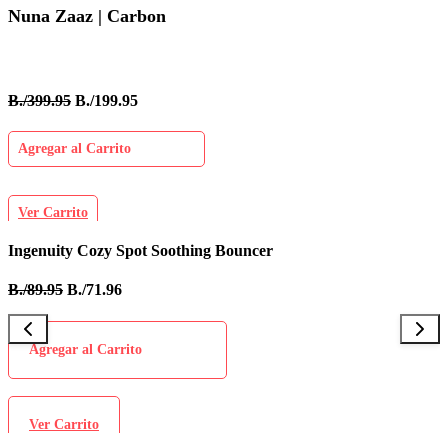
Nuna Zaaz | Carbon
B./399.95
B./199.95
Agregar al Carrito
Ver Carrito
Ingenuity Cozy Spot Soothing Bouncer
B
B./89.95
B./71.96
B
Agregar al Carrito
Ver Carrito