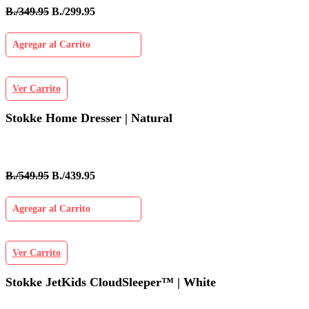
B./349.95
B./299.95
Agregar al Carrito
Ver Carrito
Stokke Home Dresser | Natural
B./549.95
B./439.95
Agregar al Carrito
Ver Carrito
Stokke JetKids CloudSleeper™ | White