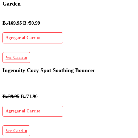
Garden
B./169.95
B./50.99
Agregar al Carrito
Ver Carrito
Ingenuity Cozy Spot Soothing Bouncer
B./89.95
B./71.96
Agregar al Carrito
Ver Carrito