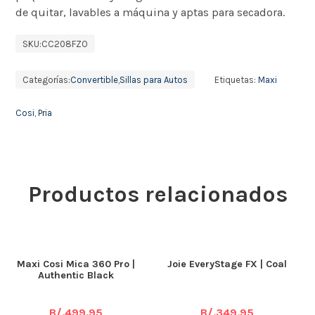
de quitar, lavables a máquina y aptas para secadora.
SKU:
CC208FZO
Categorías:
Convertible
,
Sillas para Autos
Etiquetas:
Maxi
Cosi
,
Pria
Productos relacionados
Maxi Cosi Mica 360 Pro |
Joie EveryStage FX | Coal
Authentic Black
B/.
499.95
B/.
349.95