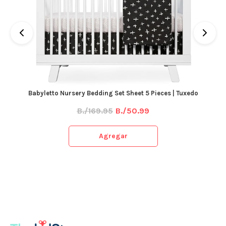
Babyletto Nursery Bedding Set Sheet 5 Pieces | Tuxedo
B./169.95
B./50.99
Agregar