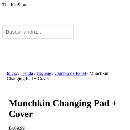
The KidStore
Inicio
/
Tienda
/
Higiene
/
Cambio de Pañal
/ Munchkin
Changing Pad + Cover
Munchkin Changing Pad +
Cover
B/.
69.99