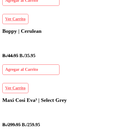
Agregar al Carrito
Ver Carrito
Boppy | Cerulean
B./44.95
B./35.95
Agregar al Carrito
Ver Carrito
Maxi Cosi Eva³ | Select Grey
B./299.95
B./259.95