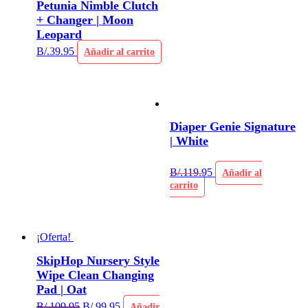
Petunia Nimble Clutch
+ Changer | Moon
Leopard
B/.
39.95
Añadir al carrito
Diaper Genie Signature
| White
B/.
119.95
Añadir al
carrito
¡Oferta!
SkipHop Nursery Style
Wipe Clean Changing
Pad | Oat
B/.
109.95
B/.
99.95
Añadir