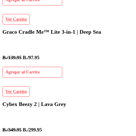
Ver Carrito
Graco Cradle Me™ Lite 3-in-1 | Deep Sea
B./139.95
B./97.95
Agregar al Carrito
Ver Carrito
Cybex Beezy 2 | Lava Grey
B./349.95
B./299.95