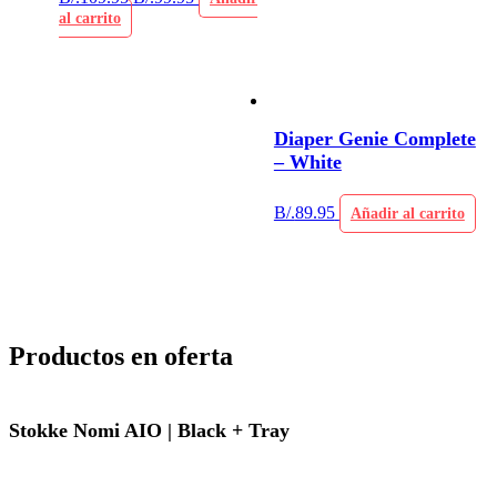
al carrito
Diaper Genie Complete
– White
B/.
89.95
Añadir al carrito
Productos en oferta
Stokke Nomi AIO | Black + Tray