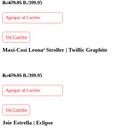
B./479.95
B./399.95
Agregar al Carrito
Ver Carrito
Maxi-Cosi Leona² Stroller | Twillic Graphite
B./479.95
B./399.95
Agregar al Carrito
Ver Carrito
Joie Estrella | Eclipse