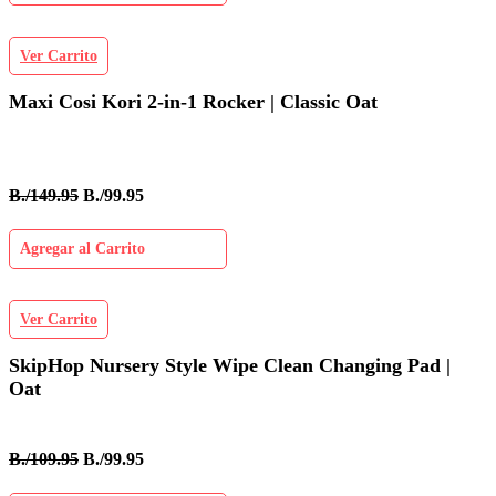
Ver Carrito
Maxi Cosi Kori 2-in-1 Rocker | Classic Oat
B./149.95
B./99.95
Agregar al Carrito
Ver Carrito
SkipHop Nursery Style Wipe Clean Changing Pad |
Oat
B./109.95
B./99.95