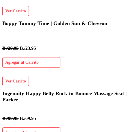
Ver Carrito
Boppy Tummy Time | Golden Sun & Chevron
B./29.95
B./23.95
Agregar al Carrito
Ver Carrito
Ingenuity Happy Belly Rock-to-Bounce Massage Seat |
Parker
B./99.95
B./69.95