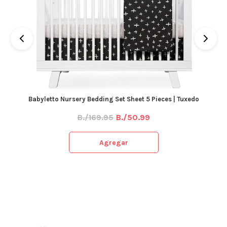
Babyletto Nursery Bedding Set Sheet 5 Pieces | Tuxedo
B./169.95
B./50.99
Agregar