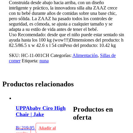
Construida desde abajo hacia arriba, con un diseño
inteligente y práctico, la innovadora silla alta ZAAZ crece
con tu bebé durante años de comidas sobre una base chic,
pero sólida. La ZAAZ ha pasado todos los controles de
seguridad, es cómoda, se ajusta a cualquier tamaño y se
adapta a su estilo de vida antes de tener el bebé.
Uso Recomendado: desde que el niño puede estar sentado sin
ayuda hasta los 100 kg (wow!!!)Dimensiones del producto: h
82.5/86.5 x w 42.6 x l 54 cmPeso del producto: 10.42 kg
SKU:
HC-11-001CH
Categorías:
Alimentación
,
Sillas de
comer
Etiqueta:
nuna
Productos relacionados
UPPAbaby Ciro High
Productos en
Chair | Jake
oferta
B/.
219.95
Añadir al