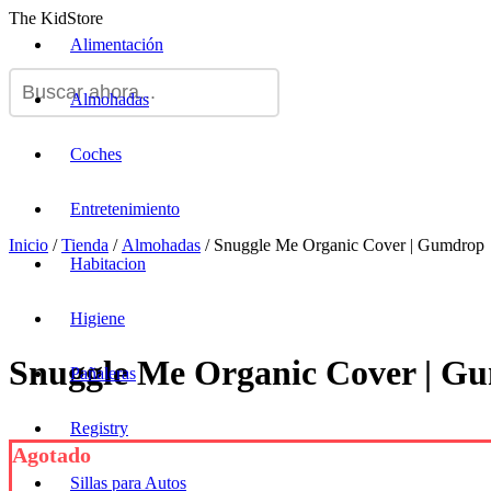
The KidStore
Alimentación
Almohadas
Coches
Entretenimiento
Inicio
/
Tienda
/
Almohadas
/ Snuggle Me Organic Cover | Gumdrop
Habitacion
Higiene
Snuggle Me Organic Cover | G
Pañaleras
Registry
Agotado
Sillas para Autos