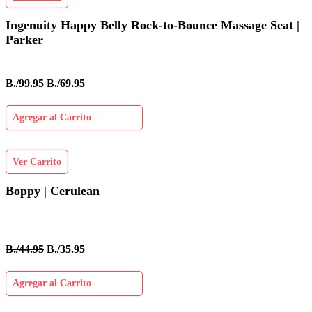
Ingenuity Happy Belly Rock-to-Bounce Massage Seat |
Parker
B./99.95
B./69.95
Agregar al Carrito
Ver Carrito
Boppy | Cerulean
B./44.95
B./35.95
Agregar al Carrito