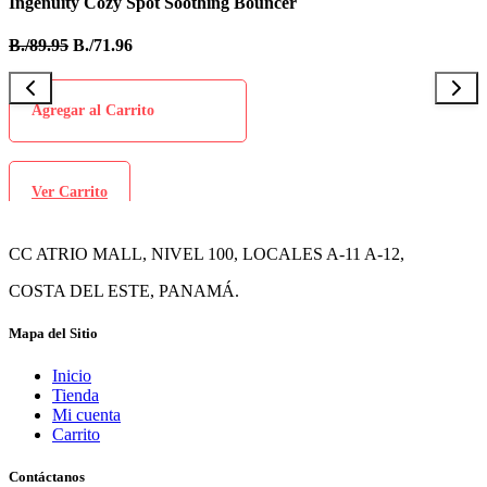
Ingenuity Cozy Spot Soothing Bouncer
B
B./89.95
B./71.96
B
Agregar al Carrito
Ver Carrito
CC ATRIO MALL, NIVEL 100, LOCALES A-11 A-12,
COSTA DEL ESTE, PANAMÁ.
Mapa del Sitio
Inicio
Tienda
Mi cuenta
Carrito
Contáctanos