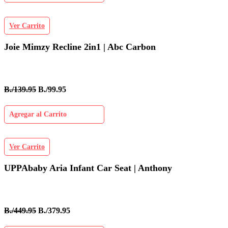
Ver Carrito
Joie Mimzy Recline 2in1 | Abc Carbon
B./139.95
B./99.95
Agregar al Carrito
Ver Carrito
UPPAbaby Aria Infant Car Seat | Anthony
B./449.95
B./379.95