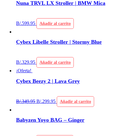
Nuna TRVL LX Stroller | BMW Mica
B/.
599.95
Añadir al carrito
Cybex Libelle Stroller | Stormy Blue
B/.
329.95
Añadir al carrito
¡Oferta!
Cybex Beezy 2 | Lava Grey
B/.
349.95
B/.
299.95
Añadir al carrito
Babyzen Yoyo BAG – Ginger