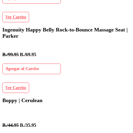
Ver Carrito
Ingenuity Happy Belly Rock-to-Bounce Massage Seat |
Parker
B./99.95
B./69.95
Agregar al Carrito
Ver Carrito
Boppy | Cerulean
B./44.95
B./35.95