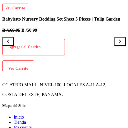
Ver Carrito
Babyletto Nursery Bedding Set Sheet 5 Pieces | Tulip Garden
I
B./169.95
B./50.99
B
Agregar al Carrito
Ver Carrito
CC ATRIO MALL, NIVEL 100, LOCALES A-11 A-12,
COSTA DEL ESTE, PANAMÁ.
Mapa del Sitio
Inicio
Tienda
Mi cuenta