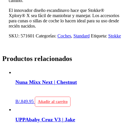
camino.
El innovador diseño escandinavo hace que Stokke®
Xplory® X sea fácil de maniobrar y manejar. Los accesorios
para cunas o sillas de coche lo hacen ideal para su uso desde
recién nacidos.
SKU:
571601
Categorías:
Coches
,
Standard
Etiqueta:
Stokke
Productos relacionados
Nuna Mixx Next | Chestnut
B/.
849.95
Añadir al carrito
UPPAbaby Cruz V3 | Jake