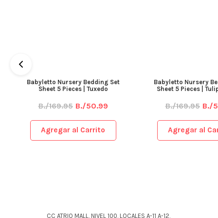
Babyletto Nursery Bedding Set
Babyletto Nursery Be
Sheet 5 Pieces | Tuxedo
Sheet 5 Pieces | Tul
B./169.95
B./50.99
B./169.95
B./
Agregar al Carrito
Agregar al Car
CC ATRIO MALL, NIVEL 100, LOCALES A-11 A-12,