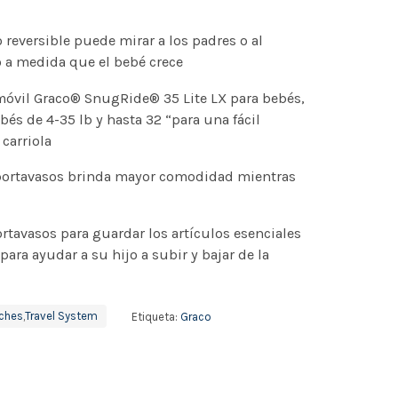
o reversible puede mirar a los padres o al
o a medida que el bebé crece
omóvil Graco® SnugRide® 35 Lite LX para bebés,
bés de 4-35 lb y hasta 32 “para una fácil
 carriola
 portavasos brinda mayor comodidad mientras
rtavasos para guardar los artículos esenciales
para ayudar a su hijo a subir y bajar de la
ches
,
Travel System
Etiqueta:
Graco