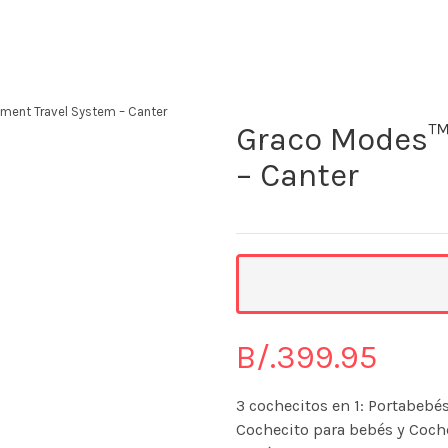
The KidStore
ment Travel System – Canter
Graco Modes™
– Canter
B/.
399.95
3 cochecitos en 1: Portabebés
Cochecito para bebés y Coch