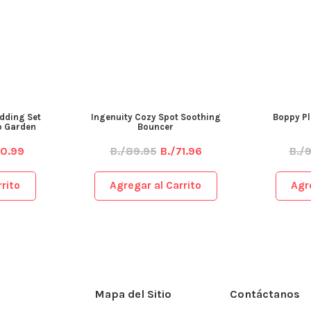
dding Set
Ingenuity Cozy Spot Soothing
Boppy Pl
ip Garden
Bouncer
50.99
B./89.95
B./71.96
B./
rito
Agregar al Carrito
Agr
Mapa del Sitio
Contáctanos