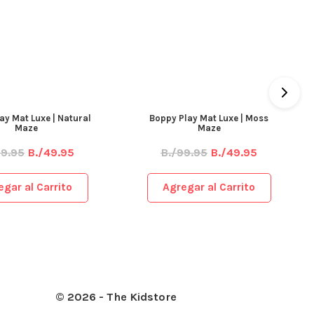
ay Mat Luxe | Natural
Boppy Play Mat Luxe | Moss
Maze
Maze
99.95
B./49.95
B./99.95
B./49.95
egar al Carrito
Agregar al Carrito
© 2026 - The Kidstore