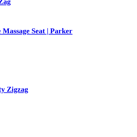
gZag
 Massage Seat | Parker
ty Zigzag