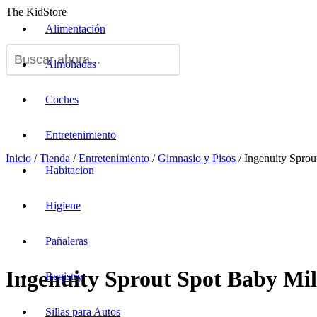
The KidStore
Alimentación
Almohadas
Coches
Entretenimiento
Inicio
/
Tienda
/
Entretenimiento
/
Gimnasio y Pisos
/ Ingenuity Sprou
Habitacion
Higiene
Pañaleras
Ingenuity Sprout Spot Baby Mil
Registry
Sillas para Autos