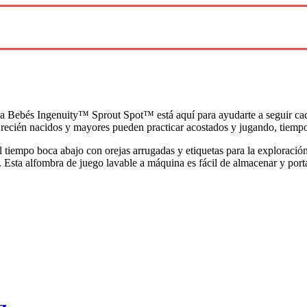
ra Bebés Ingenuity™ Sprout Spot™ está aquí para ayudarte a seguir ca
os recién nacidos y mayores pueden practicar acostados y jugando, tiem
tiempo boca abajo con orejas arrugadas y etiquetas para la exploración
. Esta alfombra de juego lavable a máquina es fácil de almacenar y portá