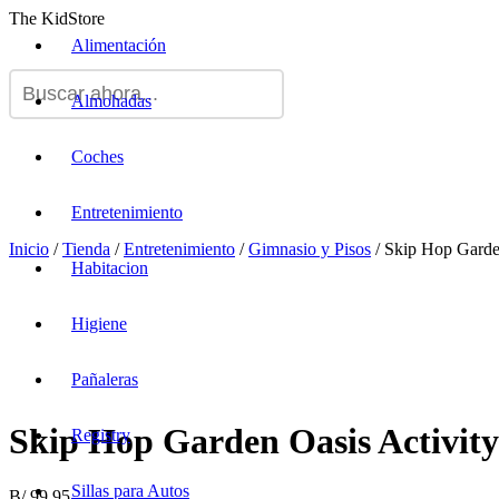
The KidStore
Alimentación
Almohadas
Coches
Entretenimiento
Inicio
/
Tienda
/
Entretenimiento
/
Gimnasio y Pisos
/ Skip Hop Garde
Habitacion
Higiene
Pañaleras
Skip Hop Garden Oasis Activi
Registry
Sillas para Autos
B/.
99.95