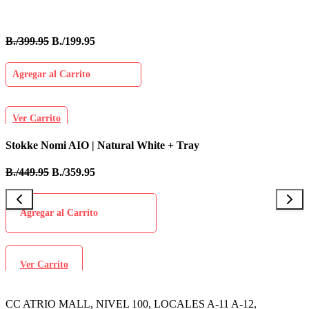
B./399.95
B./199.95
Agregar al Carrito
Ver Carrito
Stokke Nomi AIO | Natural White + Tray
B
B./449.95
B./359.95
B
Agregar al Carrito
Ver Carrito
CC ATRIO MALL, NIVEL 100, LOCALES A-11 A-12,