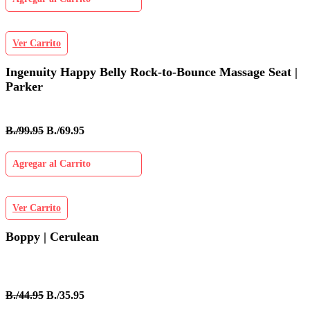
Ver Carrito
Ingenuity Happy Belly Rock-to-Bounce Massage Seat |
Parker
B./99.95
B./69.95
Agregar al Carrito
Ver Carrito
Boppy | Cerulean
B./44.95
B./35.95