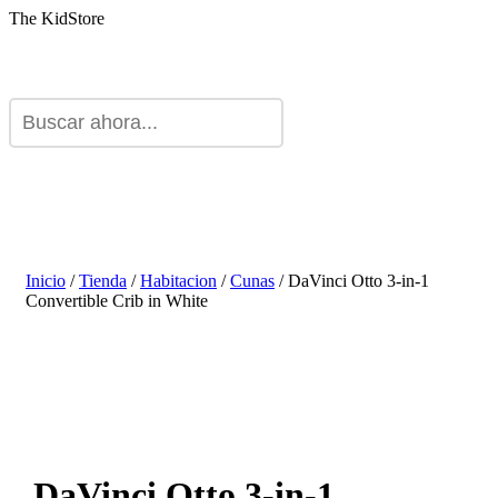
The KidStore
Inicio
/
Tienda
/
Habitacion
/
Cunas
/ DaVinci Otto 3-in-1
Convertible Crib in White
DaVinci Otto 3-in-1