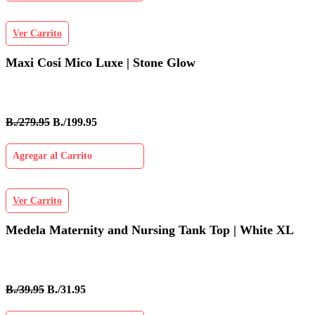
Ver Carrito
Maxi Cosi Mico Luxe | Stone Glow
B./279.95
B./199.95
Agregar al Carrito
Ver Carrito
Medela Maternity and Nursing Tank Top | White XL
B./39.95
B./31.95