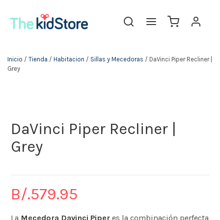
The KidStore
Inicio
/
Tienda
/
Habitacion
/
Sillas y Mecedoras
/ DaVinci Piper Recliner |
Grey
DaVinci Piper Recliner |
Grey
B/.
579.95
La
Mecedora Davinci Piper
es la combinación perfecta