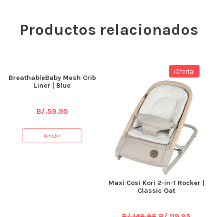
Productos relacionados
¡Oferta!
BreathableBaby Mesh Crib
Liner | Blue
B/.
59.95
Agregar
Maxi Cosi Kori 2-in-1 Rocker |
Classic Oat
B/.
149.95
B/.
119.95