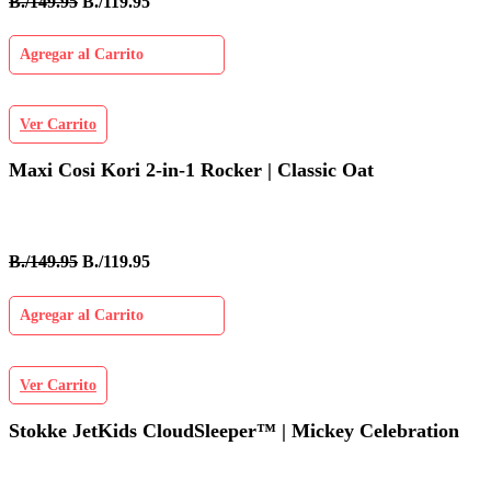
B./149.95
B./119.95
Agregar al Carrito
Ver Carrito
Maxi Cosi Kori 2-in-1 Rocker | Classic Oat
B./149.95
B./119.95
Agregar al Carrito
Ver Carrito
Stokke JetKids CloudSleeper™ | Mickey Celebration