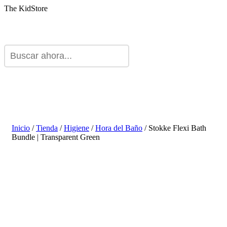
The KidStore
Inicio
/
Tienda
/
Higiene
/
Hora del Baño
/ Stokke Flexi Bath
Bundle | Transparent Green