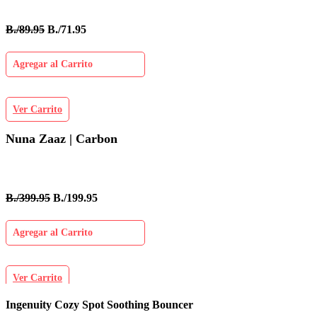
B./89.95
B./71.95
Agregar al Carrito
Ver Carrito
Nuna Zaaz | Carbon
B./399.95
B./199.95
Agregar al Carrito
Ver Carrito
Ingenuity Cozy Spot Soothing Bouncer
B