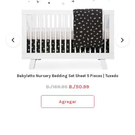
 Tuxedo
Babyletto Nursery Bedding Set Sheet 5 Pieces | Tulip
Garden
B./169.95
B./50.99
Agregar