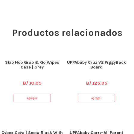
Productos relacionados
Skip Hop Grab & Go Wipes
UPPAbaby Cruz V2 PiggyBack
Case | Grey
Board
B/.
10.95
B/.
125.95
Agregar
Agregar
Cybex Coÿa | Sepia Black With
UPPAbaby Carry-All Parent