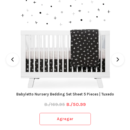
Babyletto Nursery Bedding Set Sheet 5 Pieces | Tuxedo
B./169.95
B./50.99
Agregar