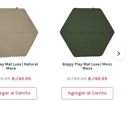
ay Mat Luxe | Natural
Boppy Play Mat Luxe | Moss
Maze
Maze
99.95
B./49.95
B./99.95
B./49.95
egar al Carrito
Agregar al Carrito