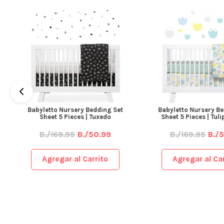
Babyletto Nursery Bedding Set
Babyletto Nursery Be
Sheet 5 Pieces | Tuxedo
Sheet 5 Pieces | Tul
B./169.95
B./50.99
B./169.95
B./
Agregar al Carrito
Agregar al Car