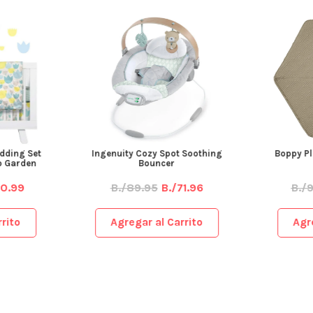
dding Set
Ingenuity Cozy Spot Soothing
Boppy Pl
ip Garden
Bouncer
50.99
B./89.95
B./71.96
B./
rito
Agregar al Carrito
Agr