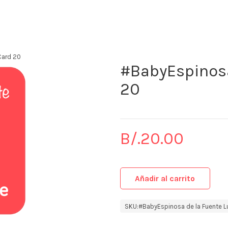
The KidStore
Card 20
#BabyEspinosa
20
B/.
20.00
Añadir al carrito
SKU:
#BabyEspinosa de la Fuente Lu