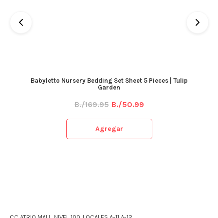
Babyletto Nursery Bedding Set Sheet 5 Pieces | Tulip
Garden
B./169.95
B./50.99
Agregar
CC ATRIO MALL, NIVEL 100, LOCALES A-11 A-12,