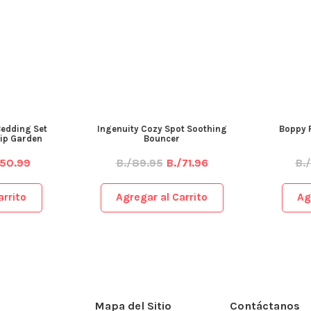
dding Set
Ingenuity Cozy Spot Soothing
Boppy Pl
ip Garden
Bouncer
50.99
B./89.95
B./71.96
B./
rito
Agregar al Carrito
Agr
Mapa del Sitio
Contáctanos