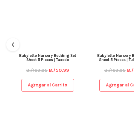
Babyletto Nursery Bedding Set
Babyletto Nursery Be
Sheet 5 Pieces | Tuxedo
Sheet 5 Pieces | Tul
B./169.95
B./50.99
B./169.95
B./
Agregar al Carrito
Agregar al Car