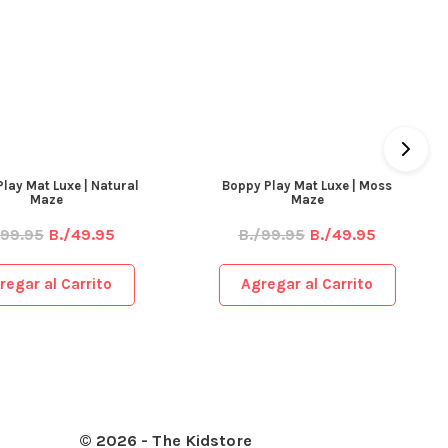
ay Mat Luxe | Natural
Boppy Play Mat Luxe | Moss
Maze
Maze
99.95
B./49.95
B./99.95
B./49.95
egar al Carrito
Agregar al Carrito
© 2026 - The Kidstore