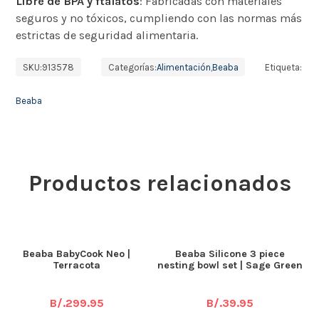
Libre de BPA y ftalatos
: Fabricadas con materiales
seguros y no tóxicos, cumpliendo con las normas más
estrictas de seguridad alimentaria.
SKU:
913578
Categorías:
Alimentación
,
Beaba
Etiqueta:
Beaba
Productos relacionados
Beaba BabyCook Neo |
Beaba Silicone 3 piece
Terracota
nesting bowl set | Sage Green
B/.
299.95
B/.
39.95