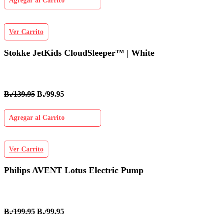
Agregar al Carrito
Ver Carrito
Stokke JetKids CloudSleeper™ | White
B./139.95
B./99.95
Agregar al Carrito
Ver Carrito
Philips AVENT Lotus Electric Pump
B./199.95
B./99.95