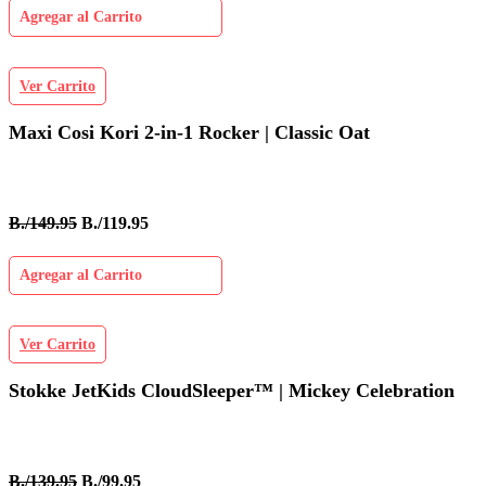
Agregar al Carrito
Ver Carrito
Maxi Cosi Kori 2-in-1 Rocker | Classic Oat
B./149.95
B./119.95
Agregar al Carrito
Ver Carrito
Stokke JetKids CloudSleeper™ | Mickey Celebration
B./139.95
B./99.95