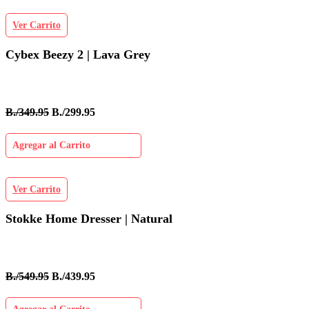
Ver Carrito
Cybex Beezy 2 | Lava Grey
B./349.95
B./299.95
Agregar al Carrito
Ver Carrito
Stokke Home Dresser | Natural
B./549.95
B./439.95