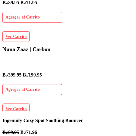
B./89.95
B./71.95
Agregar al Carrito
Ver Carrito
Nuna Zaaz | Carbon
B./399.95
B./199.95
Agregar al Carrito
Ver Carrito
Ingenuity Cozy Spot Soothing Bouncer
B
B./89.95
B./71.96
B