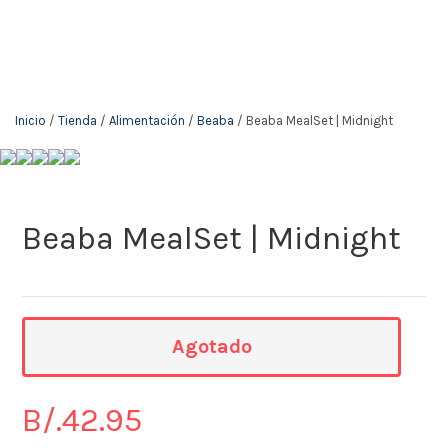
The KidStore
Inicio
/
Tienda
/
Alimentación
/
Beaba
/ Beaba MealSet | Midnight
Beaba MealSet | Midnight
Agotado
B/.
42.95