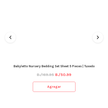
Babyletto Nursery Bedding Set Sheet 5 Pieces | Tuxedo
B./169.95
B./50.99
Agregar