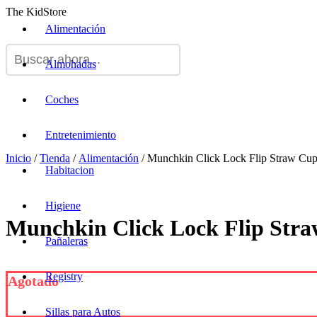
The KidStore
Alimentación
Almohadas
Coches
Entretenimiento
Inicio
/
Tienda
/
Alimentación
/ Munchkin Click Lock Flip Straw Cup
Habitacion
Higiene
Munchkin Click Lock Flip Stra
Pañaleras
Registry
Agotado
Sillas para Autos