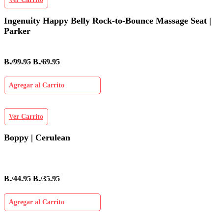
Ingenuity Happy Belly Rock-to-Bounce Massage Seat |
Parker
B./99.95
B./69.95
Agregar al Carrito
Ver Carrito
Boppy | Cerulean
B./44.95
B./35.95
Agregar al Carrito