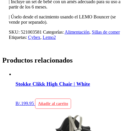
| Incluye un set de bebé con un arnés adecuado para su uso a
partir de los 6 meses.
| Úselo desde el nacimiento usando el LEMO Bouncer (se
vende por separado).
SKU:
521003581
Categorías:
Alimentación
,
Sillas de comer
Etiquetas:
Cybex
,
Lemo2
Productos relacionados
Stokke Clikk High Chair | White
B/.
199.95
Añadir al carrito