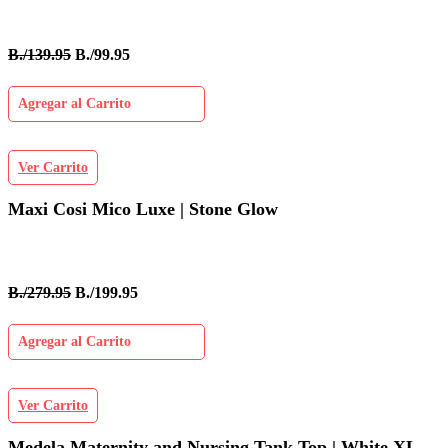
B./139.95
B./99.95
Agregar al Carrito
Ver Carrito
Maxi Cosi Mico Luxe | Stone Glow
B./279.95
B./199.95
Agregar al Carrito
Ver Carrito
Medela Maternity and Nursing Tank Top | White XL