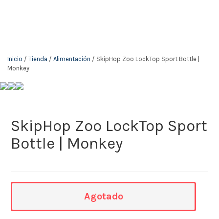
The KidStore
Inicio
/
Tienda
/
Alimentación
/ SkipHop Zoo LockTop Sport Bottle |
Monkey
SkipHop Zoo LockTop Sport
Bottle | Monkey
Agotado