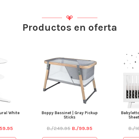
Productos en oferta
ural White
Boppy Bassinet | Gray Pickup
Babylett
Sticks
Sheet
59.95
B./249.95
B./99.95
B./1