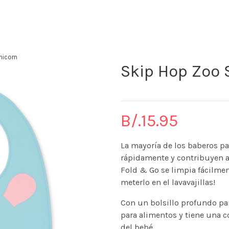
The KidStore
nicorn
Skip Hop Zoo S
B/.
15.95
La mayoría de los baberos p
rápidamente y contribuyen a 
Fold & Go se limpia fácilmen
meterlo en el lavavajillas!
Con un bolsillo profundo par
para alimentos y tiene una c
del bebé.