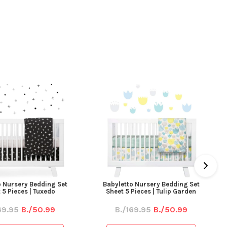
o Nursery Bedding Set
Babyletto Nursery Bedding Set
 5 Pieces | Tuxedo
Sheet 5 Pieces | Tulip Garden
69.95
B./50.99
B./169.95
B./50.99