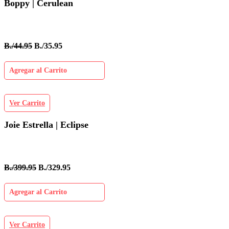
Boppy | Cerulean
B./44.95
B./35.95
Agregar al Carrito
Ver Carrito
Joie Estrella | Eclipse
B./399.95
B./329.95
Agregar al Carrito
Ver Carrito