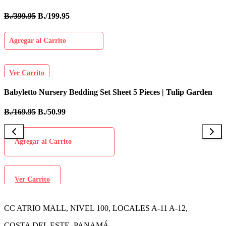
B./399.95
B./199.95
Agregar al Carrito
Ver Carrito
Babyletto Nursery Bedding Set Sheet 5 Pieces | Tulip Garden
I
B./169.95
B./50.99
B
Agregar al Carrito
Ver Carrito
CC ATRIO MALL, NIVEL 100, LOCALES A-11 A-12,
COSTA DEL ESTE, PANAMÁ.