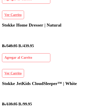
Ver Carrito
Stokke Home Dresser | Natural
B./549.95
B./439.95
Agregar al Carrito
Ver Carrito
Stokke JetKids CloudSleeper™ | White
B./139.95
B./99.95