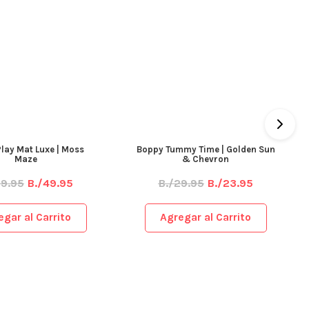
lay Mat Luxe | Moss
Boppy Tummy Time | Golden Sun
Maze
& Chevron
99.95
B./49.95
B./29.95
B./23.95
egar al Carrito
Agregar al Carrito