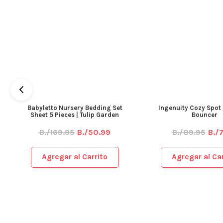
Babyletto Nursery Bedding Set
Ingenuity Cozy Spot
Sheet 5 Pieces | Tulip Garden
Bouncer
B./169.95
B./50.99
B./89.95
B./7
Agregar al Carrito
Agregar al Car