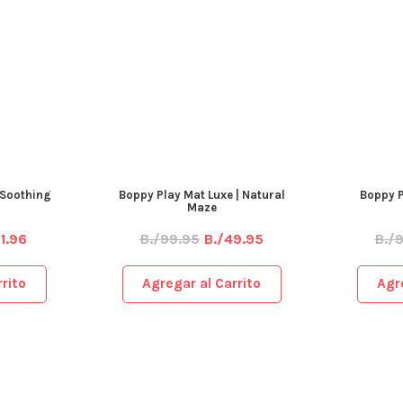
 Soothing
Boppy Play Mat Luxe | Natural
Boppy P
Maze
1.96
B./99.95
B./49.95
B./
rito
Agregar al Carrito
Agr