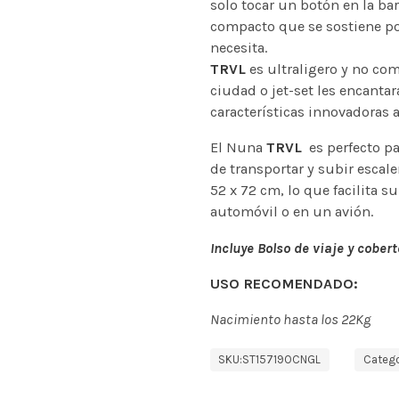
solo tocar un botón en la ba
compacto que se sostiene por
necesita.
TRVL
es ultraligero y no com
ciudad o jet-set les encantar
características innovadoras a
El Nuna
TRVL
es perfecto pa
de transportar y subir escal
52 x 72 cm, lo que facilita 
automóvil o en un avión.
Incluye Bolso de viaje y coberto
USO RECOMENDADO:
Nacimiento hasta los 22Kg
SKU:
ST15719OCNGL
Catego