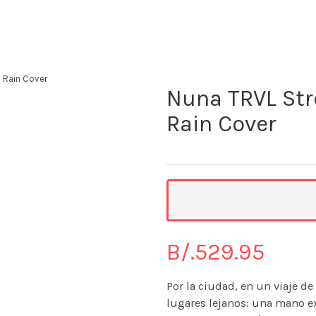
The KidStore
& Rain Cover
Nuna TRVL Str
Rain Cover
B/.
529.95
Por la ciudad, en un viaje d
lugares lejanos: una mano ex