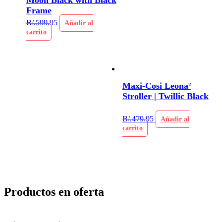
Frame
B/.
599.95
Añadir al
carrito
Maxi-Cosi Leona²
Stroller | Twillic Black
B/.
479.95
Añadir al
carrito
Productos en oferta