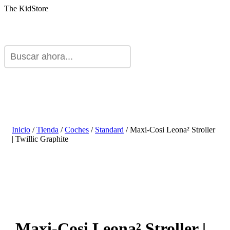
The KidStore
Inicio
/
Tienda
/
Coches
/
Standard
/ Maxi-Cosi Leona² Stroller
| Twillic Graphite
Maxi-Cosi Leona² Stroller |