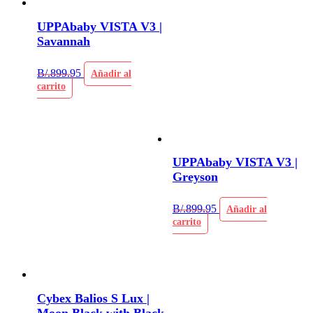
UPPAbaby VISTA V3 |
Savannah
B/.
899.95
Añadir al
carrito
UPPAbaby VISTA V3 |
Greyson
B/.
899.95
Añadir al
carrito
Cybex Balios S Lux |
Moon Black with Black