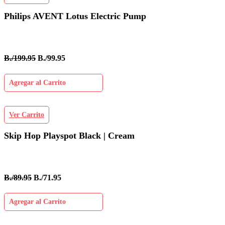
Philips AVENT Lotus Electric Pump
B./199.95
B./99.95
Agregar al Carrito
Ver Carrito
Skip Hop Playspot Black | Cream
B./89.95
B./71.95
Agregar al Carrito