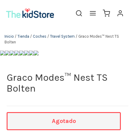
The KidStore
Inicio
/
Tienda
/
Coches
/
Travel System
/ Graco Modes™ Nest TS
Bolten
Graco Modes™ Nest TS
Bolten
Agotado