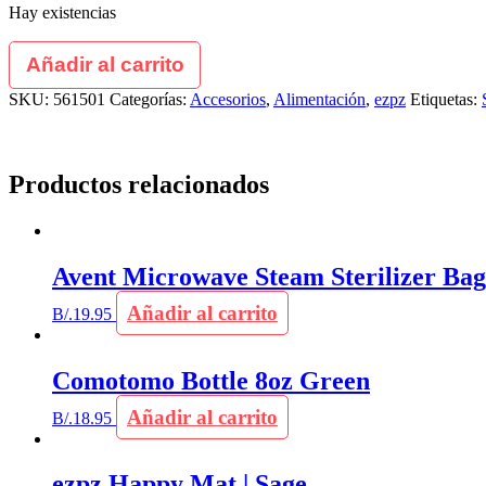
Hay existencias
Añadir al carrito
SKU:
561501
Categorías:
Accesorios
,
Alimentación
,
ezpz
Etiquetas:
Productos relacionados
Avent Microwave Steam Sterilizer Bag
Añadir al carrito
B/.
19.95
Comotomo Bottle 8oz Green
Añadir al carrito
B/.
18.95
ezpz Happy Mat | Sage