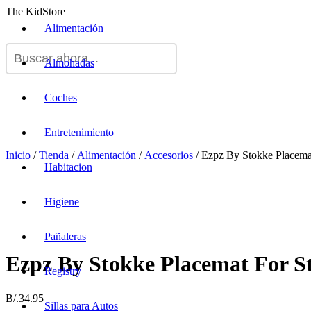
The KidStore
Alimentación
Almohadas
Coches
Entretenimiento
Inicio
/
Tienda
/
Alimentación
/
Accesorios
/ Ezpz By Stokke Placemat
Habitacion
Higiene
Pañaleras
Ezpz By Stokke Placemat For St
Registry
B/.
34.95
Sillas para Autos