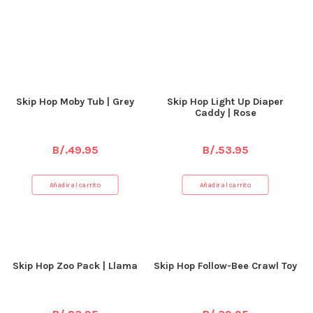
Productos relacionados
Skip Hop Moby Tub | Grey
Skip Hop Light Up Diaper
Caddy | Rose
B/.
49.95
B/.
53.95
Añadir al carrito
Añadir al carrito
Skip Hop Zoo Pack | Llama
Skip Hop Follow-Bee Crawl Toy