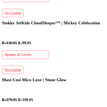
Ver Carrito
Stokke JetKids CloudSleeper™ | Mickey Celebration
B./139.95
B./99.95
Agregar al Carrito
Ver Carrito
Maxi Cosi Mico Luxe | Stone Glow
B./279.95
B./199.95