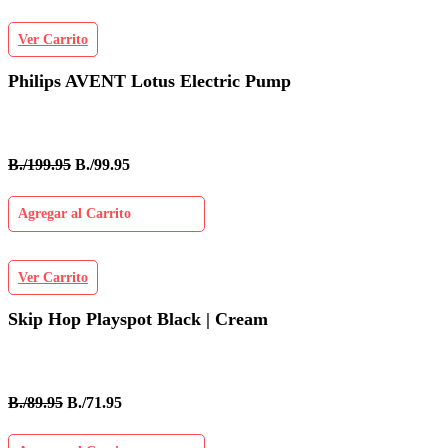
Ver Carrito
Philips AVENT Lotus Electric Pump
B./199.95
B./99.95
Agregar al Carrito
Ver Carrito
Skip Hop Playspot Black | Cream
B./89.95
B./71.95