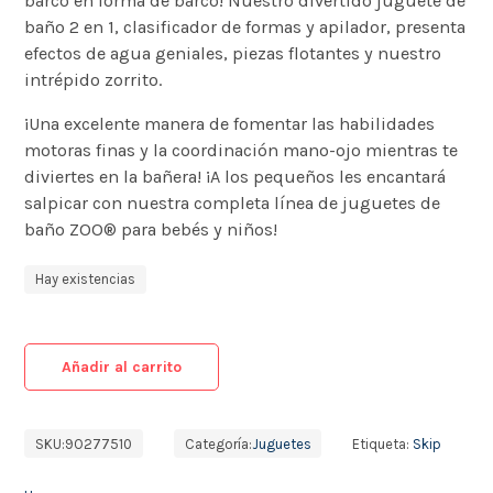
barco en forma de barco! Nuestro divertido juguete de
baño 2 en 1, clasificador de formas y apilador, presenta
efectos de agua geniales, piezas flotantes y nuestro
intrépido zorrito.
¡Una excelente manera de fomentar las habilidades
motoras finas y la coordinación mano-ojo mientras te
diviertes en la bañera! ¡A los pequeños les encantará
salpicar con nuestra completa línea de juguetes de
baño ZOO® para bebés y niños!
Hay existencias
Añadir al carrito
SKU:
9O277510
Categoría:
Juguetes
Etiqueta:
Skip