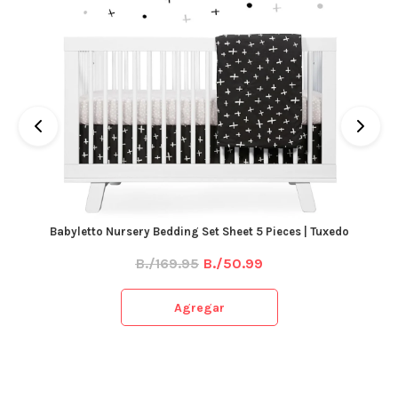
Babyletto Nursery Bedding Set Sheet 5 Pieces | Tuxedo
B./169.95
B./50.99
Agregar