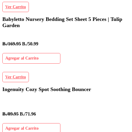
Ver Carrito
Babyletto Nursery Bedding Set Sheet 5 Pieces | Tulip
Garden
B./169.95
B./50.99
Agregar al Carrito
Ver Carrito
Ingenuity Cozy Spot Soothing Bouncer
B./89.95
B./71.96
Agregar al Carrito