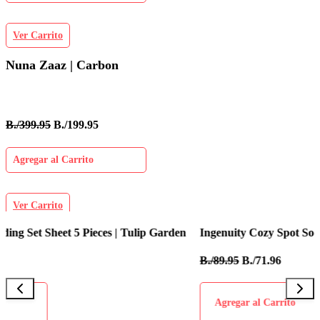
Ver Carrito
Nuna Zaaz | Carbon
B./399.95
B./199.95
Agregar al Carrito
Ver Carrito
Ingenuity Cozy Spot Soothing Bouncer
B
B./89.95
B./71.96
B
Agregar al Carrito