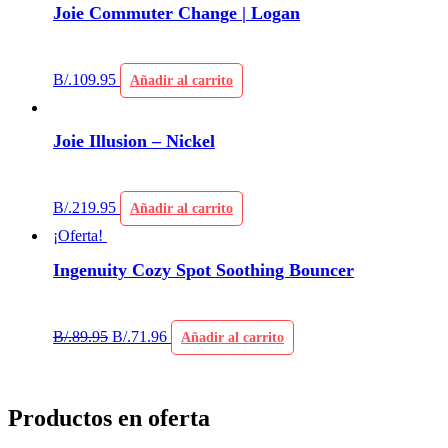
Joie Commuter Change | Logan
B/.
109.95
Añadir al carrito
Joie Illusion – Nickel
B/.
219.95
Añadir al carrito
¡Oferta!
Ingenuity Cozy Spot Soothing Bouncer
B/.
89.95
B/.
71.96
Añadir al carrito
Productos en oferta