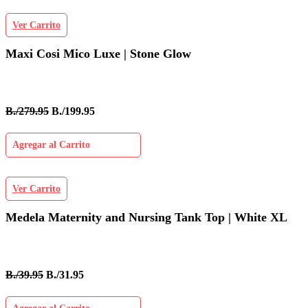
Ver Carrito
Maxi Cosi Mico Luxe | Stone Glow
B./279.95
B./199.95
Agregar al Carrito
Ver Carrito
Medela Maternity and Nursing Tank Top | White XL
B./39.95
B./31.95