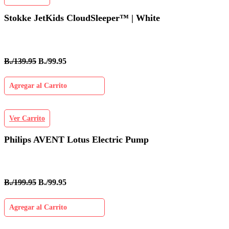
Stokke JetKids CloudSleeper™ | White
B./139.95
B./99.95
Agregar al Carrito
Ver Carrito
Philips AVENT Lotus Electric Pump
B./199.95
B./99.95
Agregar al Carrito