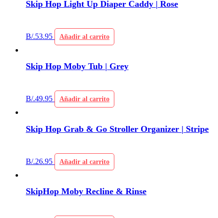
Skip Hop Light Up Diaper Caddy | Rose
B/.
53.95
Añadir al carrito
Skip Hop Moby Tub | Grey
B/.
49.95
Añadir al carrito
Skip Hop Grab & Go Stroller Organizer | Stripe
B/.
26.95
Añadir al carrito
SkipHop Moby Recline & Rinse