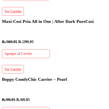
Ver Carrito
Maxi-Cosi Pria All in One | After Dark PureCosi
B./369.95
B./299.95
Agregar al Carrito
Ver Carrito
Boppy ComfyChic Carrier – Pearl
B./99.95
B./69.95