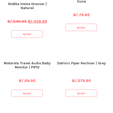
Cuna
Stokke Home Dresser |
Natural
B/.
79.95
B/.
549.95
B/.
439.95
Agregar
Agregar
Motorola Travel Audio Baby
DaVinci Piper Recliner | Grey
Monitor | PIP12
B/.
59.95
B/.
579.95
Agregar
Agregar