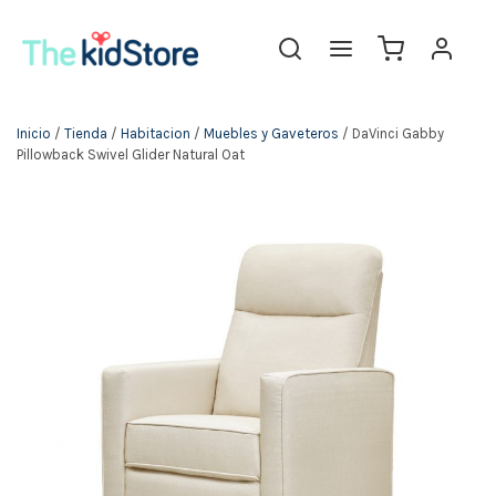
The KidStore
Inicio
/
Tienda
/
Habitacion
/
Muebles y Gaveteros
/ DaVinci Gabby
Pillowback Swivel Glider Natural Oat