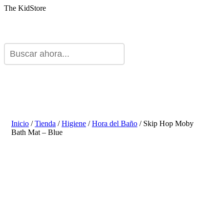
The KidStore
Inicio
/
Tienda
/
Higiene
/
Hora del Baño
/ Skip Hop Moby
Bath Mat – Blue