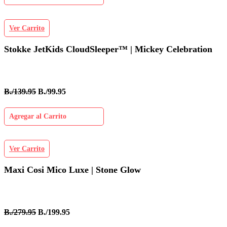
Ver Carrito
Stokke JetKids CloudSleeper™ | Mickey Celebration
B./139.95
B./99.95
Agregar al Carrito
Ver Carrito
Maxi Cosi Mico Luxe | Stone Glow
B./279.95
B./199.95