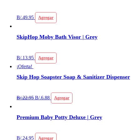
B/.
49.95
Agregar
SkipHop Moby Bath Visor | Grey
B/.
13.95
Agregar
¡Oferta!
Skip Hop Soapster Soap & Sanitizer Dispenser
B/.
22.95
B/.
6.88
Agregar
Premium Baby Potty Deluxe | Grey
B/.
24.95
Agregar