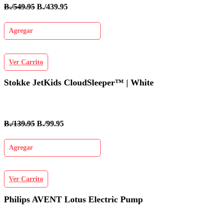
B./549.95
B./439.95
Agregar
Ver Carrito
Stokke JetKids CloudSleeper™ | White
B./139.95
B./99.95
Agregar
Ver Carrito
Philips AVENT Lotus Electric Pump