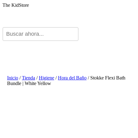
The KidStore
Inicio
/
Tienda
/
Higiene
/
Hora del Baño
/ Stokke Flexi Bath
Bundle | White Yellow