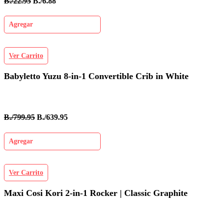
B./22.95
B./6.88
Agregar
Ver Carrito
Babyletto Yuzu 8-in-1 Convertible Crib in White
B./799.95
B./639.95
Agregar
Ver Carrito
Maxi Cosi Kori 2-in-1 Rocker | Classic Graphite