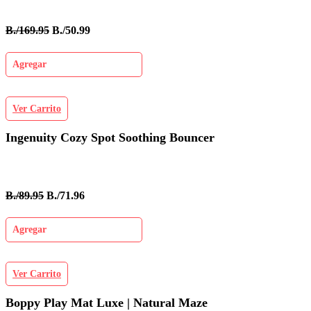
B./169.95
B./50.99
Agregar
Ver Carrito
Ingenuity Cozy Spot Soothing Bouncer
B./89.95
B./71.96
Agregar
Ver Carrito
Boppy Play Mat Luxe | Natural Maze