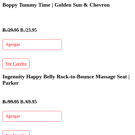
Boppy Tummy Time | Golden Sun & Chevron
B./29.95
B./23.95
Agregar
Ver Carrito
Ingenuity Happy Belly Rock-to-Bounce Massage Seat |
Parker
B./99.95
B./69.95
Agregar