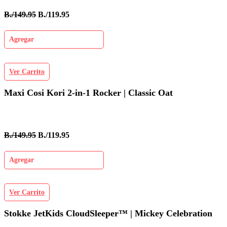
B./149.95
B./119.95
Agregar
Ver Carrito
Maxi Cosi Kori 2-in-1 Rocker | Classic Oat
B./149.95
B./119.95
Agregar
Ver Carrito
Stokke JetKids CloudSleeper™ | Mickey Celebration