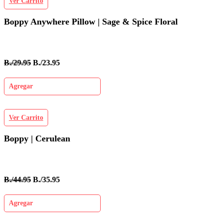
Ver Carrito
Boppy Anywhere Pillow | Sage & Spice Floral
B./29.95
B./23.95
Agregar
Ver Carrito
Boppy | Cerulean
B./44.95
B./35.95
Agregar