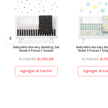
Babyletto Nursery Bedding Set
Babyletto Nursery Be
Sheet 5 Pieces | Tuxedo
Sheet 5 Pieces | Tul
B./169.95
B./50.99
B./169.95
B./
Agregar al Carrito
Agregar al Car