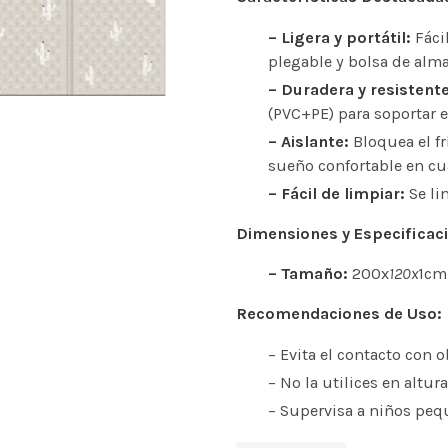
– Ligera y portátil:
Fácil
plegable y bolsa de alm
– Duradera y resistente
(PVC+PE) para soportar e
– Aislante:
Bloquea el f
sueño confortable en cu
– Fácil de limpiar:
Se li
Dimensiones y Especificac
– Tamaño:
200x
120x
1cm 
Recomendaciones de Uso:
– Evita el contacto con o
– No la utilices en altur
– Supervisa a niños pequ