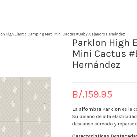
The KidStore
lon High Elastic Camping Mat | Mini Cactus #Baby Alejandro Hernández
Parklon High 
Mini Cactus #
Hernández
B/.
159.95
La alfombra Parklon
es la 
Su diseño de alta elasticida
descanso cómodo y reparador,
Características Destacada