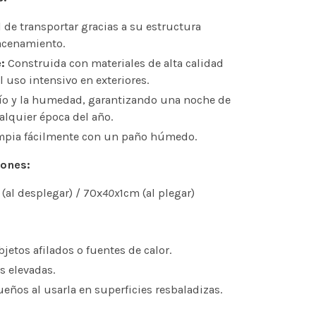
 de transportar gracias a su estructura
acenamiento.
:
Construida con materiales de alta calidad
l uso intensivo en exteriores.
río y la humedad, garantizando una noche de
alquier época del año.
mpia fácilmente con un paño húmedo.
iones:
(al desplegar) / 70x
40x
1cm (al plegar)
bjetos afilados o fuentes de calor.
as elevadas.
eños al usarla en superficies resbaladizas.