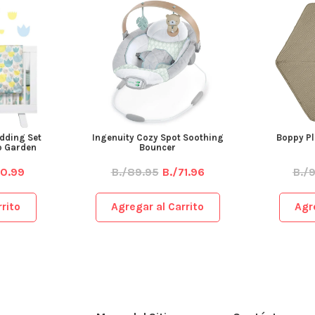
dding Set
Ingenuity Cozy Spot Soothing
Boppy Pl
ip Garden
Bouncer
50.99
B./89.95
B./71.96
B./
rito
Agregar al Carrito
Agr