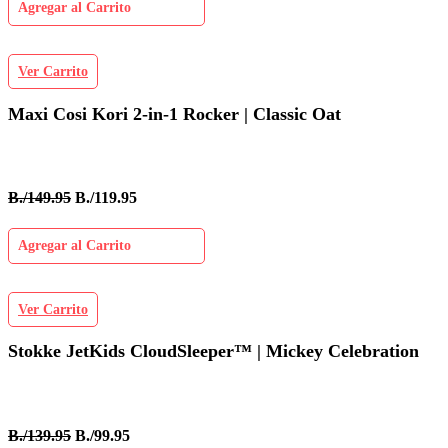
Agregar al Carrito
Ver Carrito
Maxi Cosi Kori 2-in-1 Rocker | Classic Oat
B./149.95
B./119.95
Agregar al Carrito
Ver Carrito
Stokke JetKids CloudSleeper™ | Mickey Celebration
B./139.95
B./99.95