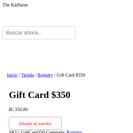
The KidStore
Inicio
/
Tienda
/
Registry
/ Gift Card $350
Gift Card $350
B/.
350.00
Añadir al carrito
SKU:
GiftCard350
Categoría:
Registry