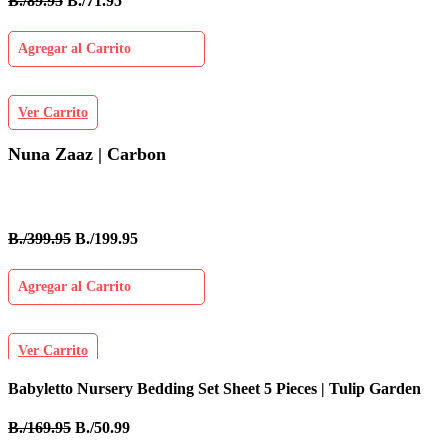
B./89.95
B./71.95
Agregar al Carrito
Ver Carrito
Nuna Zaaz | Carbon
B./399.95
B./199.95
Agregar al Carrito
Ver Carrito
Babyletto Nursery Bedding Set Sheet 5 Pieces | Tulip Garden
I
B./169.95
B./50.99
B