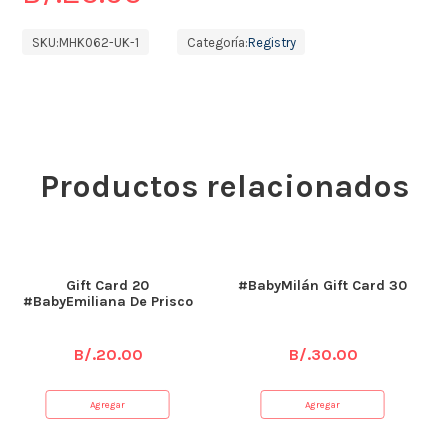
SKU:
MHK062-UK-1
Categoría:
Registry
Productos relacionados
Gift Card 20
#BabyMilán Gift Card 30
#BabyEmiliana De Prisco
B/.
20.00
B/.
30.00
Agregar
Agregar