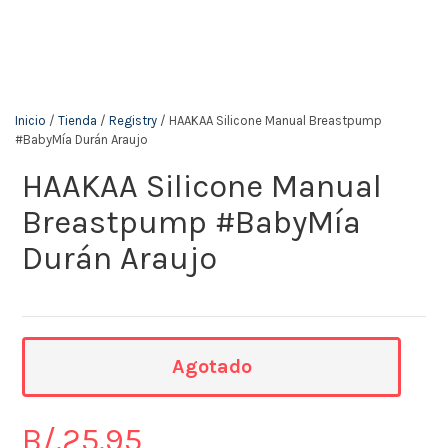
The KidStore
Inicio
/
Tienda
/
Registry
/ HAAKAA Silicone Manual Breastpump
#BabyMía Durán Araujo
HAAKAA Silicone Manual
Breastpump #BabyMía
Durán Araujo
Agotado
B/.
25.95