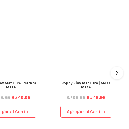
ay Mat Luxe | Natural
Boppy Play Mat Luxe | Moss
Maze
Maze
99.95
B./49.95
B./99.95
B./49.95
egar al Carrito
Agregar al Carrito