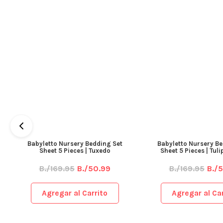
Babyletto Nursery Bedding Set
Babyletto Nursery Be
Sheet 5 Pieces | Tuxedo
Sheet 5 Pieces | Tul
B./169.95
B./50.99
B./169.95
B./
Agregar al Carrito
Agregar al Car