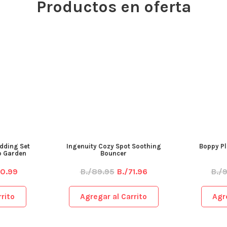
Productos en oferta
dding Set
Ingenuity Cozy Spot Soothing
Boppy Pl
ip Garden
Bouncer
50.99
B./89.95
B./71.96
B./
rito
Agregar al Carrito
Agr