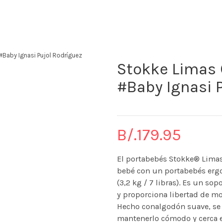
The KidStore
 #Baby Ignasi Pujol Rodríguez
Stokke Limas C
#Baby Ignasi 
B/.
179.95
El portabebés Stokke® Limas
bebé con un portabebés erg
(3,2 kg / 7 libras). Es un so
y proporciona libertad de m
Hecho con
algodón suave, se
mantenerlo cómodo y cerca 