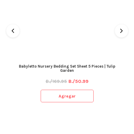
Babyletto Nursery Bedding Set Sheet 5 Pieces | Tulip
Garden
B./169.95
B./50.99
Agregar