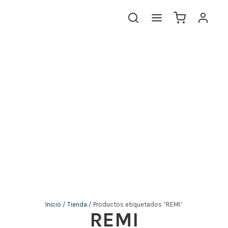
The KidStore
Inicio
/
Tienda
/ Productos etiquetados “REMI”
REMI