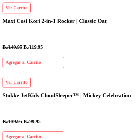
Ver Carrito
Maxi Cosi Kori 2-in-1 Rocker | Classic Oat
B./149.95
B./119.95
Agregar al Carrito
Ver Carrito
Stokke JetKids CloudSleeper™ | Mickey Celebration
B./139.95
B./99.95
Agregar al Carrito