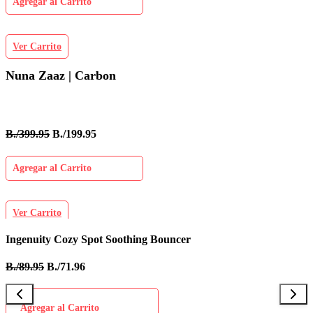
Agregar al Carrito
Ver Carrito
Nuna Zaaz | Carbon
B./399.95
B./199.95
Agregar al Carrito
Ver Carrito
Ingenuity Cozy Spot Soothing Bouncer
B
B./89.95
B./71.96
B
Agregar al Carrito