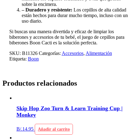
sobre la encimera.
– Duradero y resistente:
Los cepillos de alta calidad
están hechos para durar mucho tiempo, incluso con un
uso diario.
Si buscas una manera divertida y eficaz de limpiar los
biberones y accesorios de tu bebé, el juego de cepillos para
biberones Boon Cacti es la solución perfecta.
SKU:
B11326
Categorías:
Accesorios
,
Alimentación
Etiqueta:
Boon
Productos relacionados
Skip Hop Zoo Turn & Learn Training Cup |
Monkey
B/.
14.95
Añadir al carrito