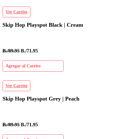
Ver Carrito
Skip Hop Playspot Black | Cream
B./89.95
B./71.95
Agregar al Carrito
Ver Carrito
Skip Hop Playspot Grey | Peach
B./89.95
B./71.95