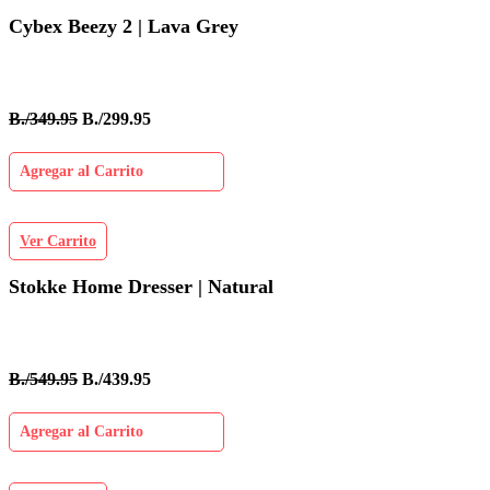
Cybex Beezy 2 | Lava Grey
B./349.95
B./299.95
Agregar al Carrito
Ver Carrito
Stokke Home Dresser | Natural
B./549.95
B./439.95
Agregar al Carrito