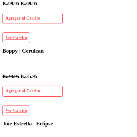
B./99.95
B./69.95
Agregar al Carrito
Ver Carrito
Boppy | Cerulean
B./44.95
B./35.95
Agregar al Carrito
Ver Carrito
Joie Estrella | Eclipse