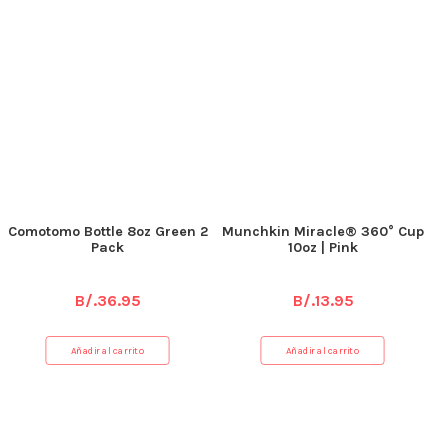
Etiqueta:
Skip Hop
Productos relacionados
Comotomo Bottle 8oz Green 2
Munchkin Miracle® 360° Cup
Pack
10oz | Pink
B/.
36.95
B/.
13.95
Añadir al carrito
Añadir al carrito