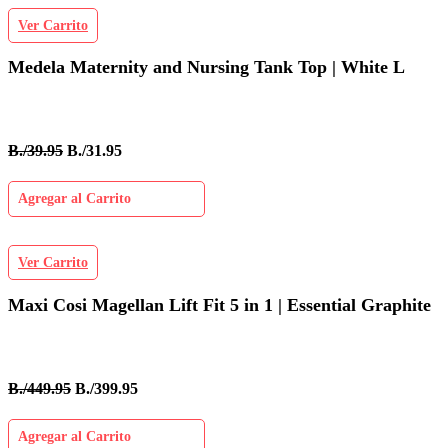
Ver Carrito
Medela Maternity and Nursing Tank Top | White L
B./39.95
B./31.95
Agregar al Carrito
Ver Carrito
Maxi Cosi Magellan Lift Fit 5 in 1 | Essential Graphite
B./449.95
B./399.95
Agregar al Carrito