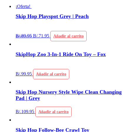
¡Oferta!
Skip Hop Playspot Grey | Peach
B/.
89.95
B/.
71.95
Añadir al carrito
SkipHop Zoo 3-In-1 Ride On Toy – Fox
B/.
99.95
Añadir al carrito
Skip Hop Nursery Style Wipe Clean Changing
Pad | Grey
B/.
109.95
Añadir al carrito
Skip Hop Follow-Bee Crawl Toy