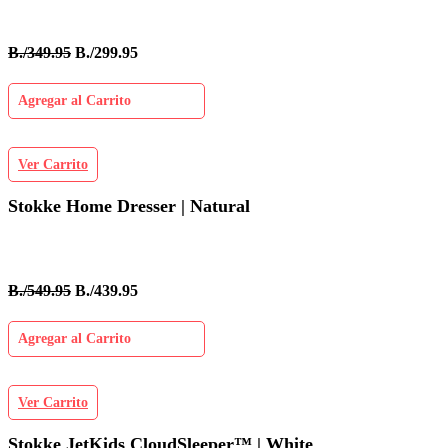
B./349.95
B./299.95
Agregar al Carrito
Ver Carrito
Stokke Home Dresser | Natural
B./549.95
B./439.95
Agregar al Carrito
Ver Carrito
Stokke JetKids CloudSleeper™ | White