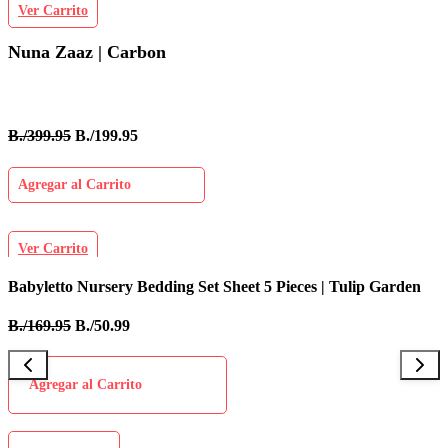
Ver Carrito
Nuna Zaaz | Carbon
B./399.95
B./199.95
Agregar al Carrito
Ver Carrito
Babyletto Nursery Bedding Set Sheet 5 Pieces | Tulip Garden
I
B./169.95
B./50.99
B
Agregar al Carrito