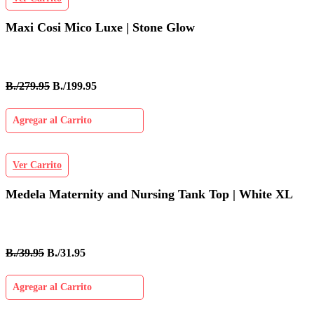
Maxi Cosi Mico Luxe | Stone Glow
B./279.95
B./199.95
Agregar al Carrito
Ver Carrito
Medela Maternity and Nursing Tank Top | White XL
B./39.95
B./31.95
Agregar al Carrito