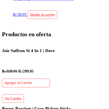
B/.
39.95
Añadir al carrito
Productos en oferta
Joie Saffron Si 4 In 1 | Dove
B./329.95
B./299.95
Agregar al Carrito
Ver Carrito
Boppy Bassinet | Gray Pickup Sticks