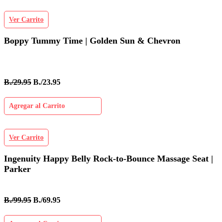
Ver Carrito
Boppy Tummy Time | Golden Sun & Chevron
B./29.95
B./23.95
Agregar al Carrito
Ver Carrito
Ingenuity Happy Belly Rock-to-Bounce Massage Seat |
Parker
B./99.95
B./69.95