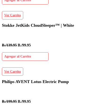
Agregar al Carrito
Ver Carrito
Stokke JetKids CloudSleeper™ | White
B./139.95
B./99.95
Agregar al Carrito
Ver Carrito
Philips AVENT Lotus Electric Pump
B./199.95
B./99.95