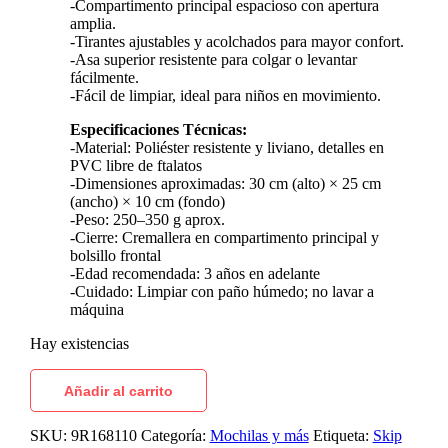
-Compartimento principal espacioso con apertura
amplia.
-Tirantes ajustables y acolchados para mayor confort.
-Asa superior resistente para colgar o levantar
fácilmente.
-Fácil de limpiar, ideal para niños en movimiento.
Especificaciones Técnicas:
-Material: Poliéster resistente y liviano, detalles en
PVC libre de ftalatos
-Dimensiones aproximadas: 30 cm (alto) × 25 cm
(ancho) × 10 cm (fondo)
-Peso: 250–350 g aprox.
-Cierre: Cremallera en compartimento principal y
bolsillo frontal
-Edad recomendada: 3 años en adelante
-Cuidado: Limpiar con paño húmedo; no lavar a
máquina
Hay existencias
Añadir al carrito
SKU:
9R168110
Categoría:
Mochilas y más
Etiqueta:
Skip