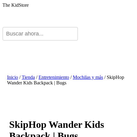
The KidStore
Inicio
/
Tienda
/
Entretenimiento
/
Mochilas y más
/ SkipHop
Wander Kids Backpack | Bugs
SkipHop Wander Kids
Backpack | Bugs