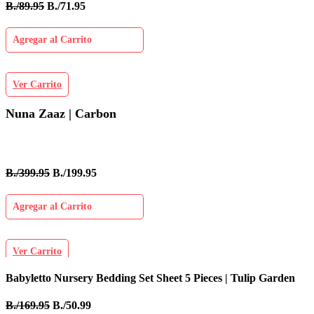
B./89.95
B./71.95
Agregar al Carrito
Ver Carrito
Nuna Zaaz | Carbon
B./399.95
B./199.95
Agregar al Carrito
Ver Carrito
Babyletto Nursery Bedding Set Sheet 5 Pieces | Tulip Garden
I
B./169.95
B./50.99
B