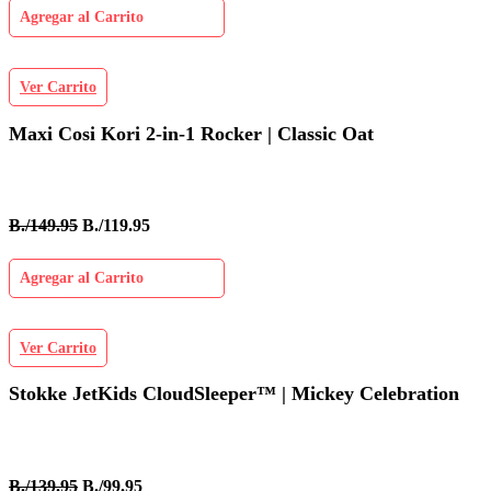
Agregar al Carrito
Ver Carrito
Maxi Cosi Kori 2-in-1 Rocker | Classic Oat
B./149.95
B./119.95
Agregar al Carrito
Ver Carrito
Stokke JetKids CloudSleeper™ | Mickey Celebration
B./139.95
B./99.95