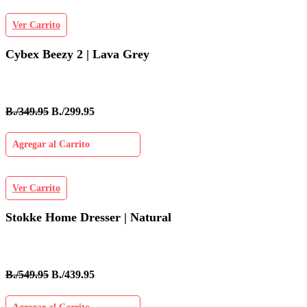
Ver Carrito
Cybex Beezy 2 | Lava Grey
B./349.95
B./299.95
Agregar al Carrito
Ver Carrito
Stokke Home Dresser | Natural
B./549.95
B./439.95